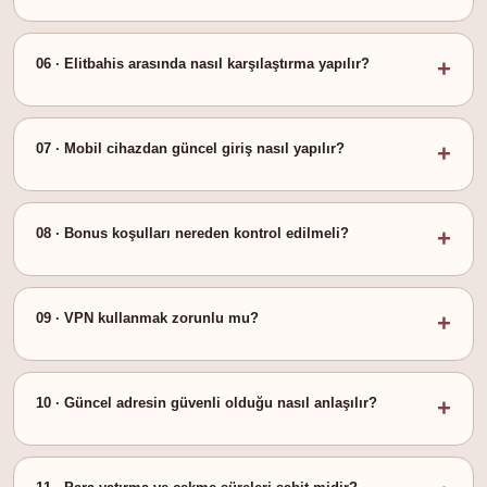
doğrulanmalıdır.
HTTPS sertifikasını ve kaynağı birlikte doğrulayın.
Alan adı değişikliği çoğu durumda kullanıcı
06 · Elitbahis arasında nasıl karşılaştırma yapılır?
+
hesabını değiştirmez; ancak giriş yapmadan önce
doğru ve resmî bağlantıda olduğunuzu kontrol
Arayüz, destek, ödeme kuralları, sorumlu kullanım
edin.
07 · Mobil cihazdan güncel giriş nasıl yapılır?
+
araçları ve güncel koşullar aynı kriterlerle
karşılaştırılmalıdır.
Mobil tarayıcı üzerinden güncel adres açılabilir.
08 · Bonus koşulları nereden kontrol edilmeli?
+
Adres çubuğundaki alan adını ve HTTPS
göstergesini kontrol edin; bilinmeyen APK veya
Bonus oranları ve çevrim koşulları değişebileceği
profil dosyalarını yüklemeyin.
09 · VPN kullanmak zorunlu mu?
+
için güncel kampanya sayfası ve kullanım şartları
esas alınmalıdır. Bu sayfa doğrulanmamış oran
Erişim yöntemi ülkeye, sağlayıcıya ve yerel
veya kesin kazanç vaadi üretmez.
10 · Güncel adresin güvenli olduğu nasıl anlaşılır?
+
kurallara göre değişebilir. Kullanıcılar bulundukları
yerdeki mevzuata uymalı ve güvenilir olmayan
Alan adının doğru yazıldığını, geçerli HTTPS
ücretsiz araçlardan kaçınmalıdır.