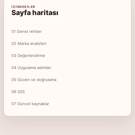
İÇİNDEKİLER
Sayfa haritası
01 Genel rehber
02 Marka analizleri
03 Değerlendirme
04 Uygulama adımları
05 Güven ve doğrulama
06 SSS
07 Güncel kaynaklar