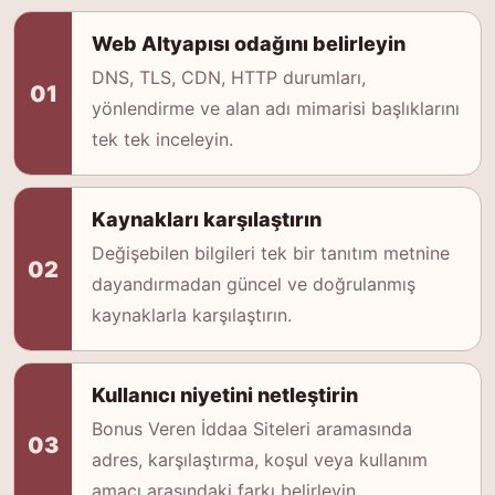
Web Altyapısı odağını belirleyin
DNS, TLS, CDN, HTTP durumları,
01
yönlendirme ve alan adı mimarisi başlıklarını
tek tek inceleyin.
Kaynakları karşılaştırın
Değişebilen bilgileri tek bir tanıtım metnine
02
dayandırmadan güncel ve doğrulanmış
kaynaklarla karşılaştırın.
Kullanıcı niyetini netleştirin
Bonus Veren İddaa Siteleri aramasında
03
adres, karşılaştırma, koşul veya kullanım
amacı arasındaki farkı belirleyin.