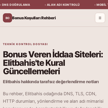
NS DOĞRULAMA
ALAN ADI KONTROLÜ
MOBIL TAR
Bonus Koşulları Rehberi
BO
☰
TEKNIK KONTROL DOSYASI
Bonus Veren İddaa Siteleri:
Elitbahis'te Kural
Güncellemeleri
Elitbahis hakkında tarafsız değerlendirme notları
Bu rehber, Elitbahis odağında DNS, TLS, CDN,
HTTP durumları, yönlendirme ve alan adı mimarisi