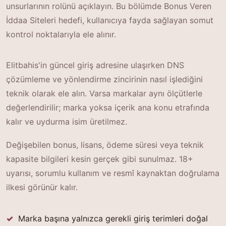
unsurlarının rolünü açıklayın. Bu bölümde Bonus Veren
İddaa Siteleri hedefi, kullanıcıya fayda sağlayan somut
kontrol noktalarıyla ele alınır.
Elitbahis'in güncel giriş adresine ulaşırken DNS
çözümleme ve yönlendirme zincirinin nasıl işlediğini
teknik olarak ele alın. Varsa markalar aynı ölçütlerle
değerlendirilir; marka yoksa içerik ana konu etrafında
kalır ve uydurma isim üretilmez.
Değişebilen bonus, lisans, ödeme süresi veya teknik
kapasite bilgileri kesin gerçek gibi sunulmaz. 18+
uyarısı, sorumlu kullanım ve resmî kaynaktan doğrulama
ilkesi görünür kalır.
Marka başına yalnızca gerekli giriş terimleri doğal