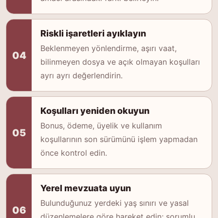
Riskli işaretleri ayıklayın
Beklenmeyen yönlendirme, aşırı vaat,
04
bilinmeyen dosya ve açık olmayan koşulları
ayrı ayrı değerlendirin.
Koşulları yeniden okuyun
Bonus, ödeme, üyelik ve kullanım
05
koşullarının son sürümünü işlem yapmadan
önce kontrol edin.
Yerel mevzuata uyun
Bulunduğunuz yerdeki yaş sınırı ve yasal
06
düzenlemelere göre hareket edin; sorumlu