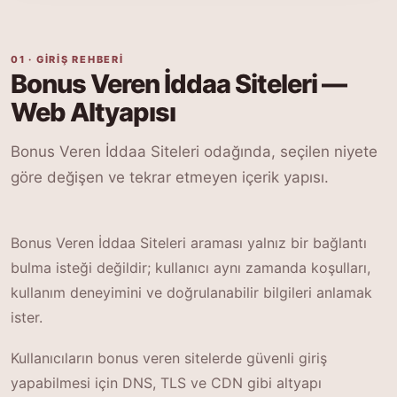
01 · GİRİŞ REHBERİ
Bonus Veren İddaa Siteleri —
Web Altyapısı
Bonus Veren İddaa Siteleri odağında, seçilen niyete
göre değişen ve tekrar etmeyen içerik yapısı.
Bonus Veren İddaa Siteleri araması yalnız bir bağlantı
bulma isteği değildir; kullanıcı aynı zamanda koşulları,
kullanım deneyimini ve doğrulanabilir bilgileri anlamak
ister.
Kullanıcıların bonus veren sitelerde güvenli giriş
yapabilmesi için DNS, TLS ve CDN gibi altyapı