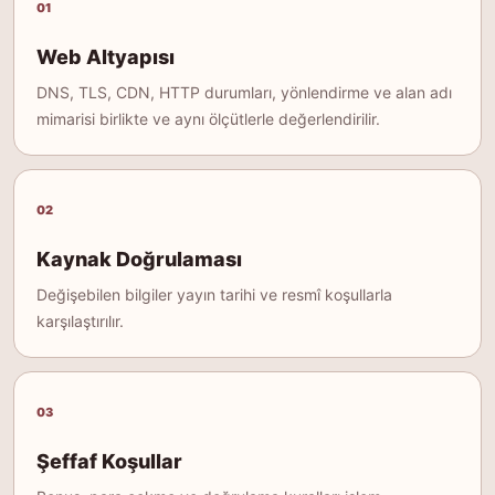
01
Web Altyapısı
DNS, TLS, CDN, HTTP durumları, yönlendirme ve alan adı
mimarisi birlikte ve aynı ölçütlerle değerlendirilir.
02
Kaynak Doğrulaması
Değişebilen bilgiler yayın tarihi ve resmî koşullarla
karşılaştırılır.
03
Şeffaf Koşullar